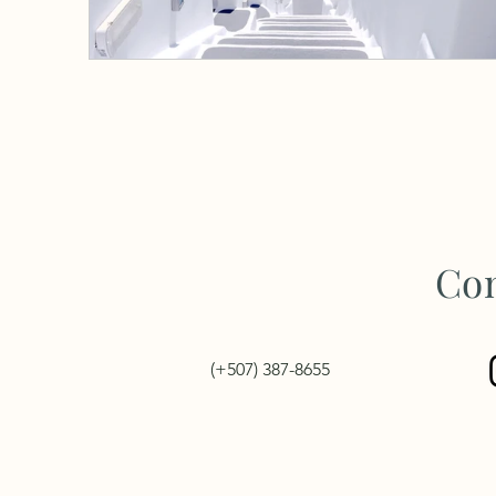
Con
(+507) 387-8655