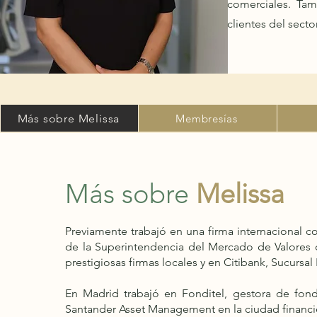
comerciales
.
Tam
clientes del sector
Más sobre Melissa
Membresías
Más sobre
Melissa
Previamente trabajó en una firma internacional
de la Superintendencia del Mercado
de Valores
prestigiosas firmas locales y en Citibank, Sucursa
En Madrid trabajó en Fonditel, gestora de fon
Santander Asset Management en la ciudad financi